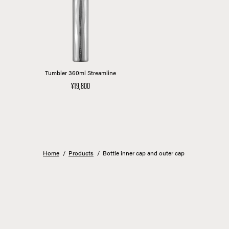
Tumbler 360ml Streamline
¥19,800
Home
/
Products
/
Bottle inner cap and outer cap