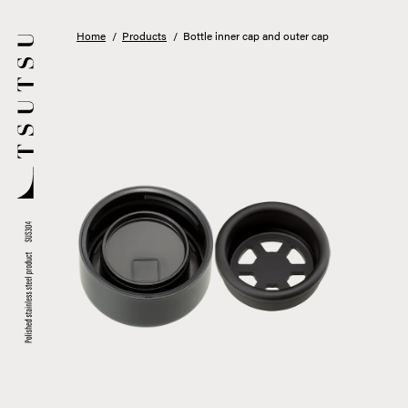
Home
/
Products
/
Bottle inner cap and outer cap
Products
Tumbler
Story
Food Carry
After Parts
Design
News
Store List