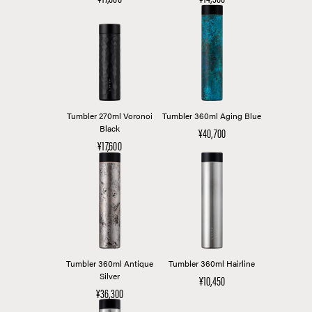
Tumbler 270ml Voronoi
Tumbler 360ml Aging Blue
Black
¥40,700
¥17,600
Tumbler 360ml Antique
Tumbler 360ml Hairline
Silver
¥10,450
¥36,300